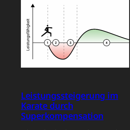
Leistungssteigerung im
Karate durch
Superkompensation